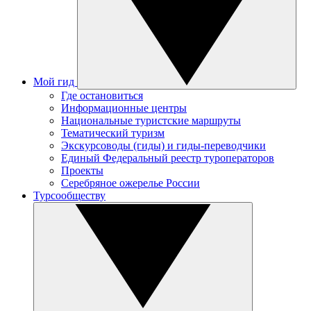
Мой гид
Где остановиться
Информационные центры
Национальные туристские маршруты
Тематический туризм
Экскурсоводы (гиды) и гиды-переводчики
Единый Федеральный реестр туроператоров
Проекты
Серебряное ожерелье России
Турсообществу