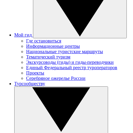
Мой гид
Где остановиться
Информационные центры
Национальные туристские маршруты
Тематический туризм
Экскурсоводы (гиды) и гиды-переводчики
Единый Федеральный реестр туроператоров
Проекты
Серебряное ожерелье России
Турсообществу