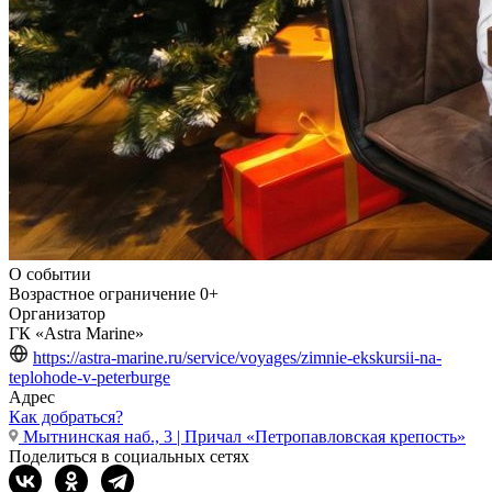
О событии
Возрастное ограничение
0+
Организатор
ГК «Astra Marine»
https://astra-marine.ru/service/voyages/zimnie-ekskursii-na-
teplohode-v-peterburge
Адрес
Как добраться?
Мытнинская наб., 3 | Причал «Петропавловская крепость»
Поделиться в социальных сетях