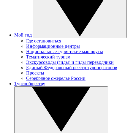
Мой гид
Где остановиться
Информационные центры
Национальные туристские маршруты
Тематический туризм
Экскурсоводы (гиды) и гиды-переводчики
Единый Федеральный реестр туроператоров
Проекты
Серебряное ожерелье России
Турсообществу