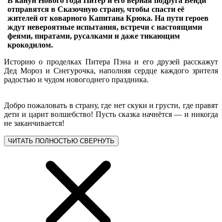
В канун Нового года Питер и его верная подруга Венди
отправятся в Сказочную страну, чтобы спасти её
жителей от коварного Капитана Крюка. На пути героев
ждут невероятные испытания, встречи с настоящими
феями, пиратами, русалками и даже тикающим
крокодилом.
Историю о проделках Питера Пэна и его друзей расскажут
Дед Мороз и Снегурочка, наполняя сердце каждого зрителя
радостью и чудом новогоднего праздника.
Добро пожаловать в страну, где нет скуки и грусти, где правят
дети и царит волшебство! Пусть сказка начнётся — и никогда
не заканчивается!
ЧИТАТЬ ПОЛНОСТЬЮ
СВЕРНУТЬ