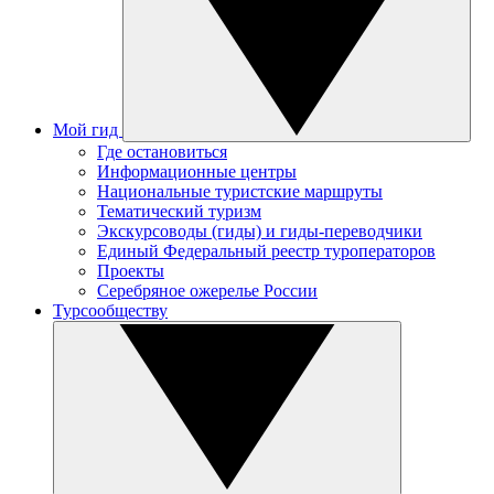
Мой гид
Где остановиться
Информационные центры
Национальные туристские маршруты
Тематический туризм
Экскурсоводы (гиды) и гиды-переводчики
Единый Федеральный реестр туроператоров
Проекты
Серебряное ожерелье России
Турсообществу