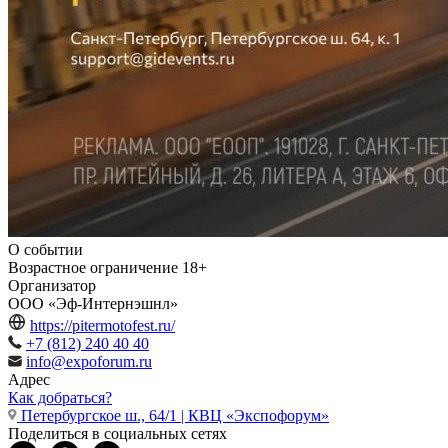
О событии
Возрастное ограничение
18+
Организатор
ООО «Эф-Интернэшнл»
https://pitermotofest.ru/
+7 (812) 240 40 40
info@expoforum.ru
Адрес
Как добраться?
Петербургское ш., 64/1 | КВЦ «Экспофорум»
Поделиться в социальных сетях