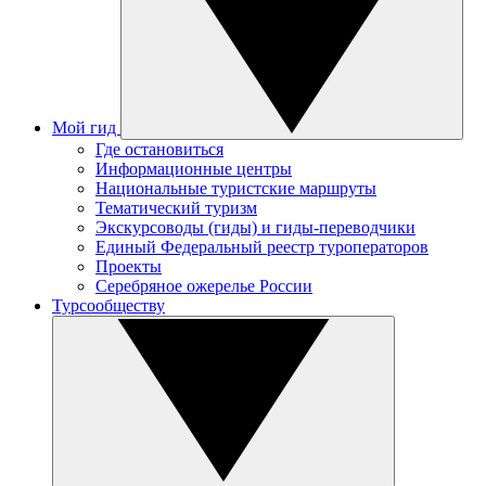
Мой гид
Где остановиться
Информационные центры
Национальные туристские маршруты
Тематический туризм
Экскурсоводы (гиды) и гиды-переводчики
Единый Федеральный реестр туроператоров
Проекты
Серебряное ожерелье России
Турсообществу