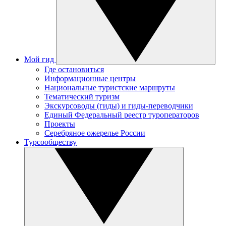
Мой гид
Где остановиться
Информационные центры
Национальные туристские маршруты
Тематический туризм
Экскурсоводы (гиды) и гиды-переводчики
Единый Федеральный реестр туроператоров
Проекты
Серебряное ожерелье России
Турсообществу