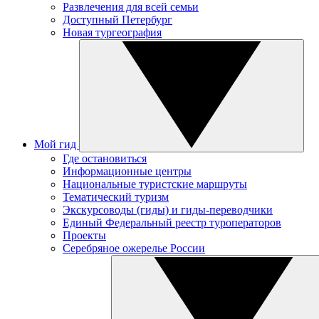
Развлечения для всей семьи
Доступный Петербург
Новая тургеография
Мой гид
Где остановиться
Информационные центры
Национальные туристские маршруты
Тематический туризм
Экскурсоводы (гиды) и гиды-переводчики
Единый Федеральный реестр туроператоров
Проекты
Серебряное ожерелье России