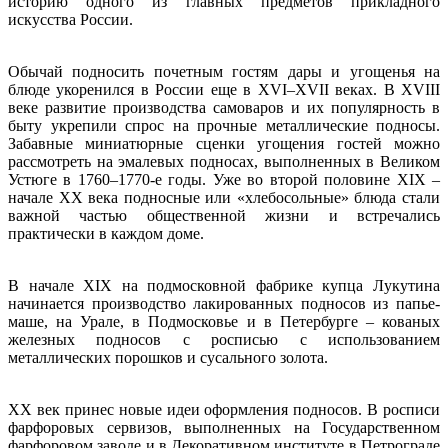
историю одного из главных предметов прикладного
искусства России.
Обычай подносить почетным гостям дары и угощенья на
блюде укоренился в России еще в XVI–XVII веках. В XVIII
веке развитие производства самоваров и их популярность в
быту укрепили спрос на прочные металлические подносы.
Забавные миниатюрные сценки угощения гостей можно
рассмотреть на эмалевых подносах, выполненных в Великом
Устюге в 1760–1770-е годы. Уже во второй половине XIX –
начале XX века подносные или «хлебосольные» блюда стали
важной частью общественной жизни и встречались
практически в каждом доме.
В начале XIX на подмосковной фабрике купца Лукутина
начинается производство лакированных подносов из папье-
маше, на Урале, в Подмосковье и в Петербурге – кованых
железных подносов с росписью с использованием
металлических порошков и сусального золота.
ХХ век принес новые идеи оформления подносов. В росписи
фарфоровых сервизов, выполненных на Государственном
фарфоровом заводе и в Декоративном институте в Петрограде