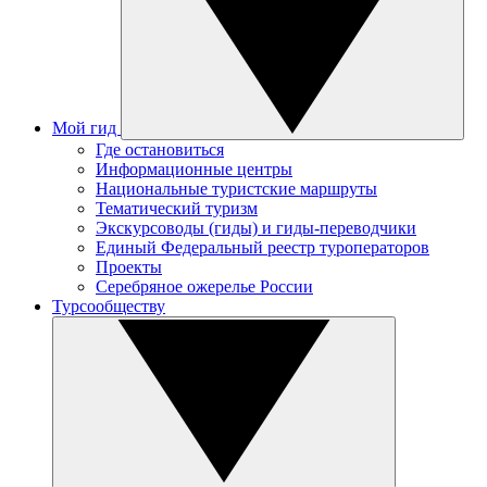
Мой гид
Где остановиться
Информационные центры
Национальные туристские маршруты
Тематический туризм
Экскурсоводы (гиды) и гиды-переводчики
Единый Федеральный реестр туроператоров
Проекты
Серебряное ожерелье России
Турсообществу