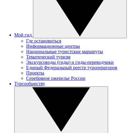
Мой гид
Где остановиться
Информационные центры
Национальные туристские маршруты
Тематический туризм
Экскурсоводы (гиды) и гиды-переводчики
Единый Федеральный реестр туроператоров
Проекты
Серебряное ожерелье России
Турсообществу