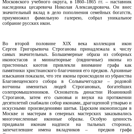
Московского учебного округа, в 1860–1865 гг. – наставник
наследника цесаревича Николая Александровича. Он внес
значительный вклад в дело пополнения семейных богатств,
приумножил фамильную галерею, собрал уникальное
собрание русских икон.
Во второй половине XIX века коллекция икон
Сергея Григорьевича Строганова принадлежала к числу
самых значительных. Большемерные образа из соборных
иконостасов и миниатюрные (пядничные) иконы из
пристенных киотов привлекли внимание графа как
памятники христианского благочиния его предков. Архивные
изыскания показали, что эти иконы происходили из убранства
Благовещенского собора в Сольвычегодске – родовой
вотчины именитых людей Строгановых, богатейших
солепромышленников. Основатель династии Иоанникий
Строганов, затем его сыновья и внуки на протяжении
десятилетий снабжали собор иконами, драгоценной утварью и
искусными произведениями шитья. Царским иконописцам в
Москве и мастерам в северных мастерских заказывались
многочисленные иконные образы. Особую ценность
придавали иконам надписи на тыльных сторонах,
запечатлевшие имена вкладчиков – предков графа