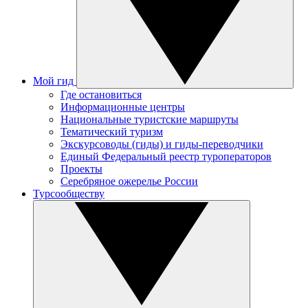
Мой гид
Где остановиться
Информационные центры
Национальные туристские маршруты
Тематический туризм
Экскурсоводы (гиды) и гиды-переводчики
Единый Федеральный реестр туроператоров
Проекты
Серебряное ожерелье России
Турсообществу