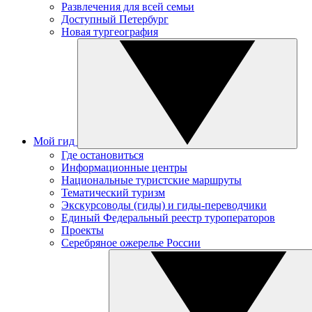
Развлечения для всей семьи
Доступный Петербург
Новая тургеография
Мой гид
Где остановиться
Информационные центры
Национальные туристские маршруты
Тематический туризм
Экскурсоводы (гиды) и гиды-переводчики
Единый Федеральный реестр туроператоров
Проекты
Серебряное ожерелье России