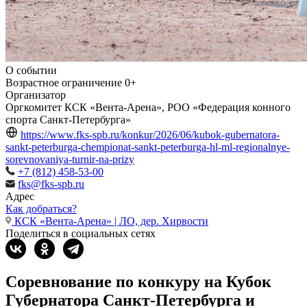
О событии
Возрастное ограничение
0+
Организатор
Оргкомитет КCК «Вента-Арена», РОО «Федерация конного
спорта Санкт-Петербурга»
https://www.fks-spb.ru/konkur/2026/06/kubok-gubernatora-
sankt-peterburga-chempionat-sankt-peterburga-hl-ml-regionalnye-
sorevnovaniya-turnir-na-prizy
+7 (812) 458-53-00
fks@fks-spb.ru
Адрес
Как добраться?
КСК «Вента-Арена» | ЛО, дер. Хирвости
Поделиться в социальных сетях
Соревнование по конкуру на Кубок
Губернатора Санкт-Петербурга и