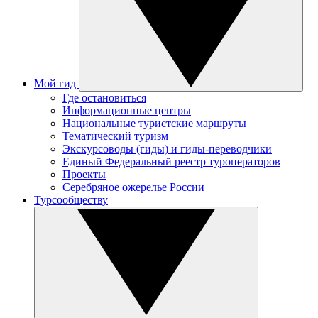
Мой гид
Где остановиться
Информационные центры
Национальные туристские маршруты
Тематический туризм
Экскурсоводы (гиды) и гиды-переводчики
Единый Федеральный реестр туроператоров
Проекты
Серебряное ожерелье России
Турсообществу