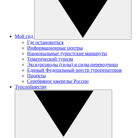
Мой гид
Где остановиться
Информационные центры
Национальные туристские маршруты
Тематический туризм
Экскурсоводы (гиды) и гиды-переводчики
Единый Федеральный реестр туроператоров
Проекты
Серебряное ожерелье России
Турсообществу