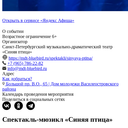
Открыть в сервисе «Яндекс Афиша»
О событии
Возрастное ограничение
6+
Организатор
Санкт-Петербургский музыкально-драматический театр
«Синяя птица»
https://mdt-bluebird.ru/spektakli/sinyaya-ptitsa/
+7 (965) 786-22-82
info@mdt-bluebird.ru
Адрес
Как добраться?
Большой пр. В.О., 65 | Дом молодежи Василеостровского
района
Календарь проведения мероприятия
Поделиться в социальных сетях
Спектакль-мюзикл «Синяя птица»