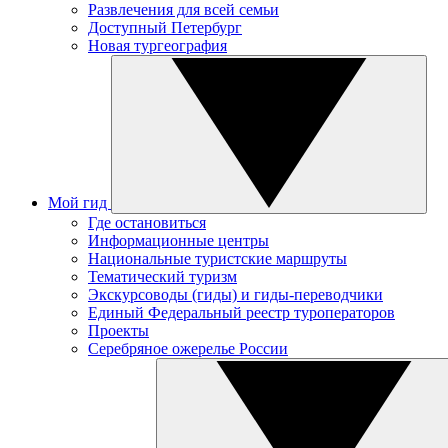
Развлечения для всей семьи
Доступный Петербург
Новая тургеография
Мой гид
Где остановиться
Информационные центры
Национальные туристские маршруты
Тематический туризм
Экскурсоводы (гиды) и гиды-переводчики
Единый Федеральный реестр туроператоров
Проекты
Серебряное ожерелье России