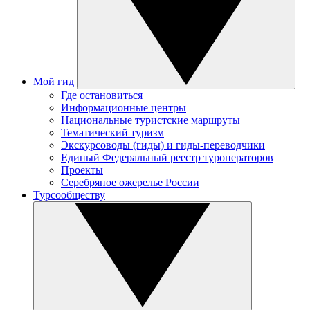
Мой гид
Где остановиться
Информационные центры
Национальные туристские маршруты
Тематический туризм
Экскурсоводы (гиды) и гиды-переводчики
Единый Федеральный реестр туроператоров
Проекты
Серебряное ожерелье России
Турсообществу