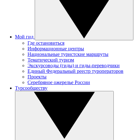
Мой гид
Где остановиться
Информационные центры
Национальные туристские маршруты
Тематический туризм
Экскурсоводы (гиды) и гиды-переводчики
Единый Федеральный реестр туроператоров
Проекты
Серебряное ожерелье России
Турсообществу