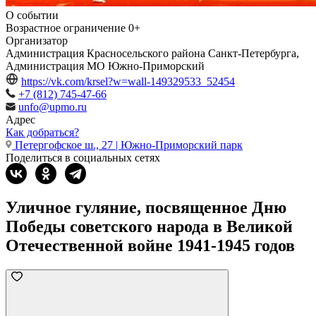
О событии
Возрастное ограничение
0+
Организатор
Администрация Красносельского района Санкт-Петербурга,
Администрация МО Южно-Приморский
https://vk.com/krsel?w=wall-149329533_52454
+7 (812) 745-47-66
unfo@upmo.ru
Адрес
Как добраться?
Петергофское ш., 27 | Южно-Приморский парк
Поделиться в социальных сетях
Уличное гуляние, посвященное Дню
Победы советского народа в Великой
Отечественной войне 1941-1945 годов