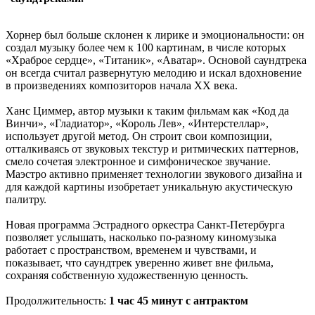
Хорнер был больше склонен к лирике и эмоциональности: он
создал музыку более чем к 100 картинам, в числе которых
«Храброе сердце», «Титаник», «Аватар». Основой саундтрека
он всегда считал развернутую мелодию и искал вдохновение
в произведениях композиторов начала ХХ века.
Ханс Циммер, автор музыки к таким фильмам как «Код да
Винчи», «Гладиатор», «Король Лев», «Интерстеллар»,
использует другой метод. Он строит свои композиции,
отталкиваясь от звуковых текстур и ритмических паттернов,
смело сочетая электронное и симфоническое звучание.
Маэстро активно применяет технологии звукового дизайна и
для каждой картины изобретает уникальную акустическую
палитру.
Новая программа Эстрадного оркестра Санкт-Петербурга
позволяет услышать, насколько по-разному киномузыка
работает с пространством, временем и чувствами, и
показывает, что саундтрек уверенно живет вне фильма,
сохраняя собственную художественную ценность.
Продолжительность:
1 час 45 минут с антрактом