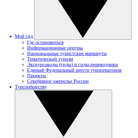
Мой гид
Где остановиться
Информационные центры
Национальные туристские маршруты
Тематический туризм
Экскурсоводы (гиды) и гиды-переводчики
Единый Федеральный реестр туроператоров
Проекты
Серебряное ожерелье России
Турсообществу