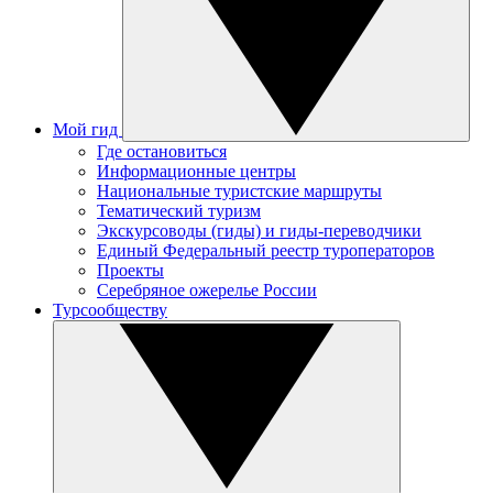
Мой гид
Где остановиться
Информационные центры
Национальные туристские маршруты
Тематический туризм
Экскурсоводы (гиды) и гиды-переводчики
Единый Федеральный реестр туроператоров
Проекты
Серебряное ожерелье России
Турсообществу