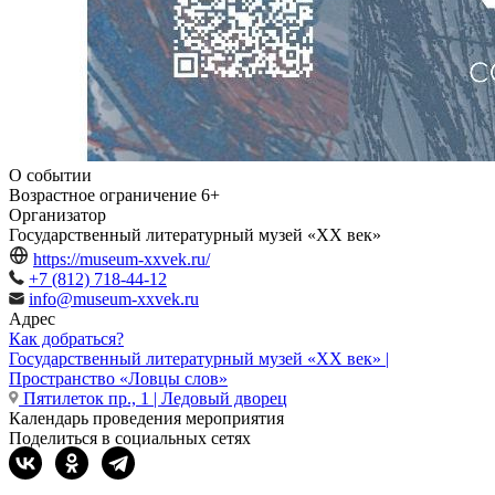
О событии
Возрастное ограничение
6+
Организатор
Государственный литературный музей «ХХ век»
https://museum-xxvek.ru/
+7 (812) 718-44-12
info@museum-xxvek.ru
Адрес
Как добраться?
Государственный литературный музей «ХХ век» |
Пространство «Ловцы слов»
Пятилеток пр., 1 | Ледовый дворец
Календарь проведения мероприятия
Поделиться в социальных сетях