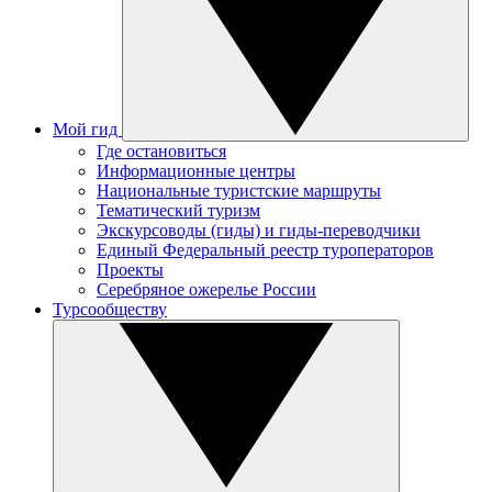
Мой гид
Где остановиться
Информационные центры
Национальные туристские маршруты
Тематический туризм
Экскурсоводы (гиды) и гиды-переводчики
Единый Федеральный реестр туроператоров
Проекты
Серебряное ожерелье России
Турсообществу