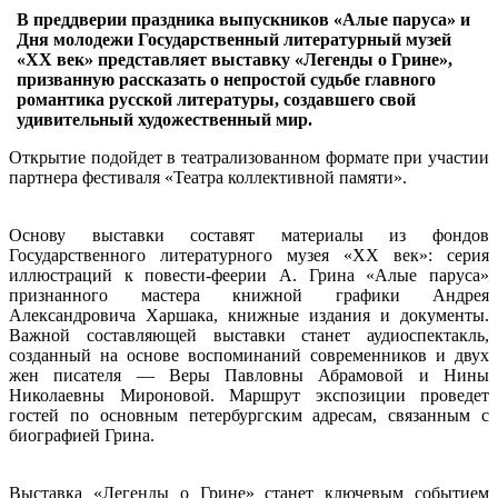
В преддверии праздника выпускников «Алые паруса» и
Дня молодежи Государственный литературный музей
«ХХ век» представляет выставку «Легенды о Грине»,
призванную рассказать о непростой судьбе главного
романтика русской литературы, создавшего свой
удивительный художественный мир.
Открытие подойдет в театрализованном формате при участии
партнера фестиваля «Театра коллективной памяти».
Основу выставки составят материалы из фондов
Государственного литературного музея «XX век»: серия
иллюстраций к повести-феерии А. Грина «Алые паруса»
признанного мастера книжной графики Андрея
Александровича Харшака, книжные издания и документы.
Важной составляющей выставки станет аудиоспектакль,
созданный на основе воспоминаний современников и двух
жен писателя — Веры Павловны Абрамовой и Нины
Николаевны Мироновой. Маршрут экспозиции проведет
гостей по основным петербургским адресам, связанным с
биографией Грина.
Выставка «Легенды о Грине» станет ключевым событием