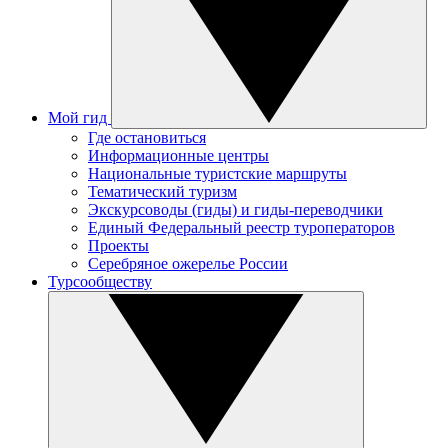
Мой гид
Где остановиться
Информационные центры
Национальные туристские маршруты
Тематический туризм
Экскурсоводы (гиды) и гиды-переводчики
Единый Федеральный реестр туроператоров
Проекты
Серебряное ожерелье России
Турсообществу