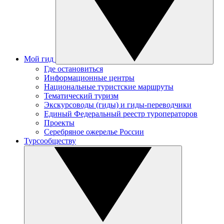
Мой гид
Где остановиться
Информационные центры
Национальные туристские маршруты
Тематический туризм
Экскурсоводы (гиды) и гиды-переводчики
Единый Федеральный реестр туроператоров
Проекты
Серебряное ожерелье России
Турсообществу