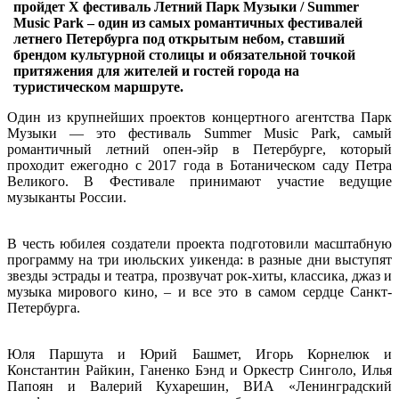
пройдет Х фестиваль Летний Парк Музыки / Summer
Music Park – один из самых романтичных фестивалей
летнего Петербурга под открытым небом, ставший
брендом культурной столицы и обязательной точкой
притяжения для жителей и гостей города на
туристическом маршруте.
Один из крупнейших проектов концертного агентства Парк
Музыки — это фестиваль Summer Music Park, самый
романтичный летний опен-эйр в Петербурге, который
проходит ежегодно с 2017 года в Ботаническом саду Петра
Великого. В Фестивале принимают участие ведущие
музыканты России.
В честь юбилея создатели проекта подготовили масштабную
программу на три июльских уикенда: в разные дни выступят
звезды эстрады и театра, прозвучат рок-хиты, классика, джаз и
музыка мирового кино, – и все это в самом сердце Санкт-
Петербурга.
Юля Паршута и Юрий Башмет, Игорь Корнелюк и
Константин Райкин, Ганенко Бэнд и Оркестр Синголо, Илья
Папоян и Валерий Кухарешин, ВИА «Ленинградский