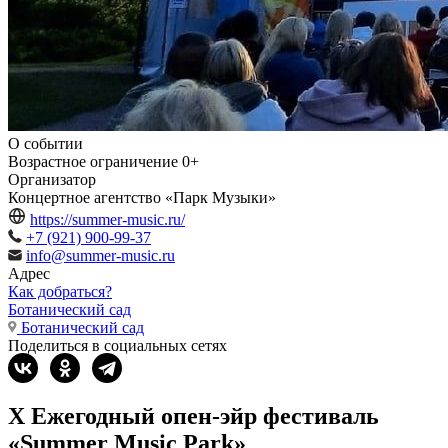
О событии
Возрастное ограничение
0+
Организатор
Концертное агентство «Парк Музыки»
https://summer-music.ru/
+7 (921) 900-99-37
info@summer-music.ru
Адрес
Как добраться?
Ботанический сад
Ботанический сад
Поделиться в социальных сетях
X Ежегодный опен-эйр фестиваль
«Summer Music Park»