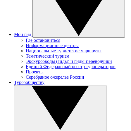
Мой гид
Где остановиться
Информационные центры
Национальные туристские маршруты
Тематический туризм
Экскурсоводы (гиды) и гиды-переводчики
Единый Федеральный реестр туроператоров
Проекты
Серебряное ожерелье России
Турсообществу