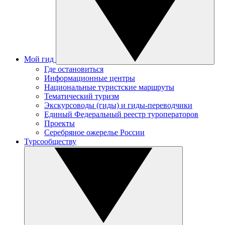
Мой гид
Где остановиться
Информационные центры
Национальные туристские маршруты
Тематический туризм
Экскурсоводы (гиды) и гиды-переводчики
Единый Федеральный реестр туроператоров
Проекты
Серебряное ожерелье России
Турсообществу