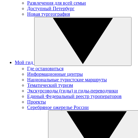
Развлечения для всей семьи
Доступный Петербург
Новая тургеография
Мой гид
Где остановиться
Информационные центры
Национальные туристские маршруты
Тематический туризм
Экскурсоводы (гиды) и гиды-переводчики
Единый Федеральный реестр туроператоров
Проекты
Серебряное ожерелье России