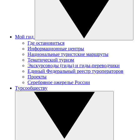
Мой гид
Где остановиться
Информационные центры
Национальные туристские маршруты
Тематический туризм
Экскурсоводы (гиды) и гиды-переводчики
Единый Федеральный реестр туроператоров
Проекты
Серебряное ожерелье России
Турсообществу