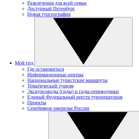
Развлечения для всей семьи
Доступный Петербург
Новая тургеография
Мой гид
Где остановиться
Информационные центры
Национальные туристские маршруты
Тематический туризм
Экскурсоводы (гиды) и гиды-переводчики
Единый Федеральный реестр туроператоров
Проекты
Серебряное ожерелье России