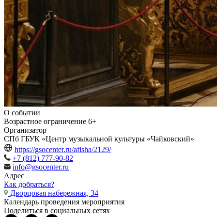
О событии
Возрастное ограничение
6+
Организатор
СПб ГБУК «Центр музыкальной культуры «Чайковский»
https://gsocenter.ru/afisha/2129/
+7 (812) 777-90-82
info@gsocenter.ru
Адрес
Как добраться?
Дворцовая набережная, 34
Календарь проведения мероприятия
Поделиться в социальных сетях