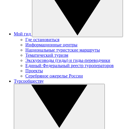
Мой гид
Где остановиться
Информационные центры
Национальные туристские маршруты
Тематический туризм
Экскурсоводы (гиды) и гиды-переводчики
Единый Федеральный реестр туроператоров
Проекты
Серебряное ожерелье России
Турсообществу