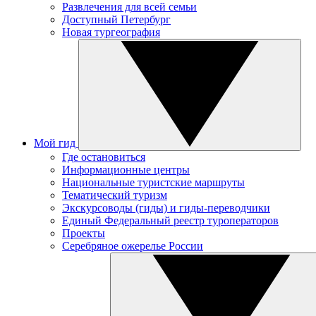
Развлечения для всей семьи
Доступный Петербург
Новая тургеография
Мой гид
Где остановиться
Информационные центры
Национальные туристские маршруты
Тематический туризм
Экскурсоводы (гиды) и гиды-переводчики
Единый Федеральный реестр туроператоров
Проекты
Серебряное ожерелье России