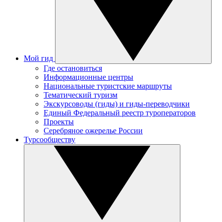
Мой гид
Где остановиться
Информационные центры
Национальные туристские маршруты
Тематический туризм
Экскурсоводы (гиды) и гиды-переводчики
Единый Федеральный реестр туроператоров
Проекты
Серебряное ожерелье России
Турсообществу