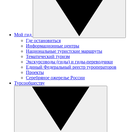
Мой гид
Где остановиться
Информационные центры
Национальные туристские маршруты
Тематический туризм
Экскурсоводы (гиды) и гиды-переводчики
Единый Федеральный реестр туроператоров
Проекты
Серебряное ожерелье России
Турсообществу