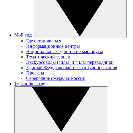
Мой гид
Где остановиться
Информационные центры
Национальные туристские маршруты
Тематический туризм
Экскурсоводы (гиды) и гиды-переводчики
Единый Федеральный реестр туроператоров
Проекты
Серебряное ожерелье России
Турсообществу