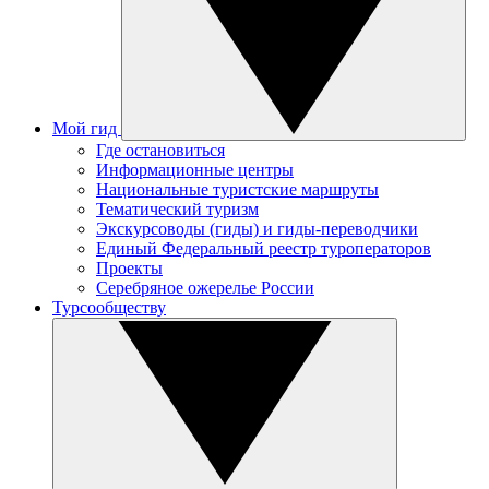
Мой гид
Где остановиться
Информационные центры
Национальные туристские маршруты
Тематический туризм
Экскурсоводы (гиды) и гиды-переводчики
Единый Федеральный реестр туроператоров
Проекты
Серебряное ожерелье России
Турсообществу