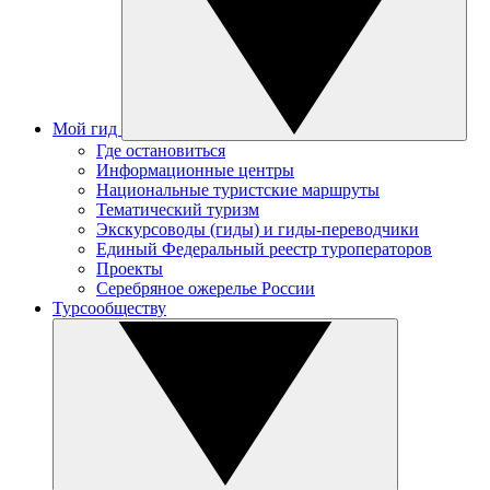
Мой гид
Где остановиться
Информационные центры
Национальные туристские маршруты
Тематический туризм
Экскурсоводы (гиды) и гиды-переводчики
Единый Федеральный реестр туроператоров
Проекты
Серебряное ожерелье России
Турсообществу