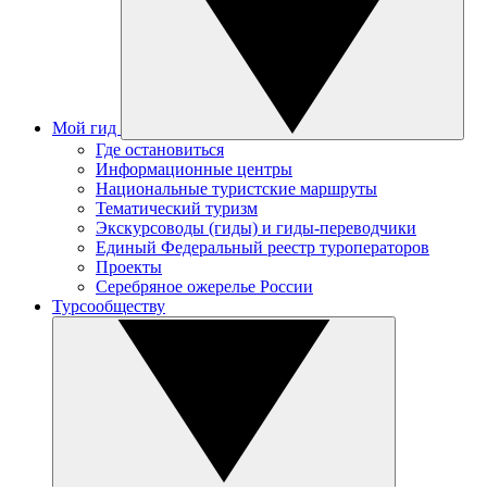
Мой гид
Где остановиться
Информационные центры
Национальные туристские маршруты
Тематический туризм
Экскурсоводы (гиды) и гиды-переводчики
Единый Федеральный реестр туроператоров
Проекты
Серебряное ожерелье России
Турсообществу