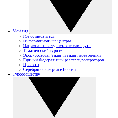
Мой гид
Где остановиться
Информационные центры
Национальные туристские маршруты
Тематический туризм
Экскурсоводы (гиды) и гиды-переводчики
Единый Федеральный реестр туроператоров
Проекты
Серебряное ожерелье России
Турсообществу