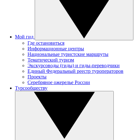
Мой гид
Где остановиться
Информационные центры
Национальные туристские маршруты
Тематический туризм
Экскурсоводы (гиды) и гиды-переводчики
Единый Федеральный реестр туроператоров
Проекты
Серебряное ожерелье России
Турсообществу