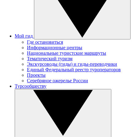
Мой гид
Где остановиться
Информационные центры
Национальные туристские маршруты
Тематический туризм
Экскурсоводы (гиды) и гиды-переводчики
Единый Федеральный реестр туроператоров
Проекты
Серебряное ожерелье России
Турсообществу