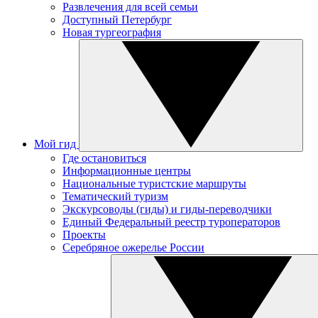
Развлечения для всей семьи
Доступный Петербург
Новая тургеография
Мой гид
Где остановиться
Информационные центры
Национальные туристские маршруты
Тематический туризм
Экскурсоводы (гиды) и гиды-переводчики
Единый Федеральный реестр туроператоров
Проекты
Серебряное ожерелье России