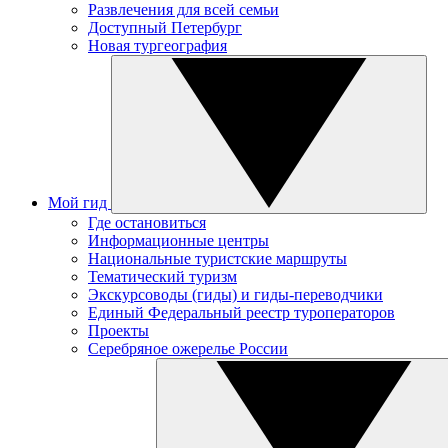
Развлечения для всей семьи
Доступный Петербург
Новая тургеография
Мой гид
Где остановиться
Информационные центры
Национальные туристские маршруты
Тематический туризм
Экскурсоводы (гиды) и гиды-переводчики
Единый Федеральный реестр туроператоров
Проекты
Серебряное ожерелье России