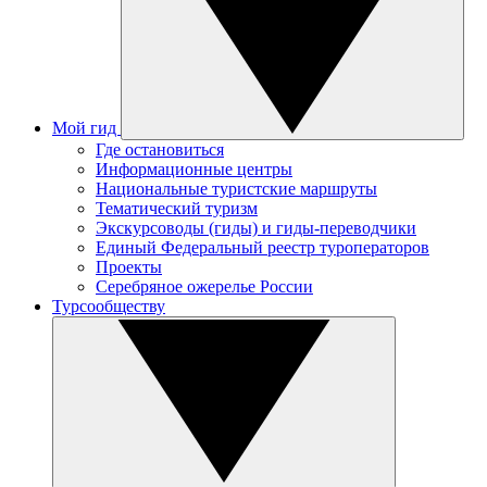
Мой гид
Где остановиться
Информационные центры
Национальные туристские маршруты
Тематический туризм
Экскурсоводы (гиды) и гиды-переводчики
Единый Федеральный реестр туроператоров
Проекты
Серебряное ожерелье России
Турсообществу