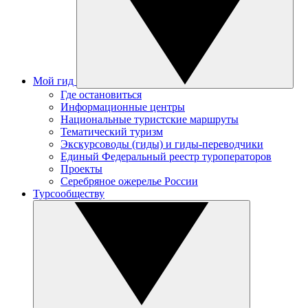
Мой гид
Где остановиться
Информационные центры
Национальные туристские маршруты
Тематический туризм
Экскурсоводы (гиды) и гиды-переводчики
Единый Федеральный реестр туроператоров
Проекты
Серебряное ожерелье России
Турсообществу