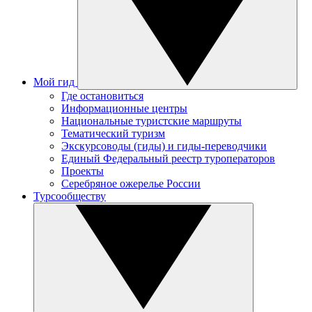
Мой гид
Где остановиться
Информационные центры
Национальные туристские маршруты
Тематический туризм
Экскурсоводы (гиды) и гиды-переводчики
Единый Федеральный реестр туроператоров
Проекты
Серебряное ожерелье России
Турсообществу