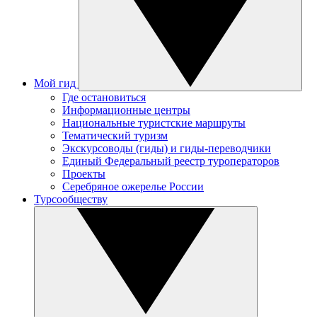
Мой гид
Где остановиться
Информационные центры
Национальные туристские маршруты
Тематический туризм
Экскурсоводы (гиды) и гиды-переводчики
Единый Федеральный реестр туроператоров
Проекты
Серебряное ожерелье России
Турсообществу