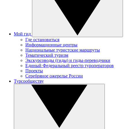
Мой гид
Где остановиться
Информационные центры
Национальные туристские маршруты
Тематический туризм
Экскурсоводы (гиды) и гиды-переводчики
Единый Федеральный реестр туроператоров
Проекты
Серебряное ожерелье России
Турсообществу