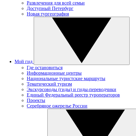
Развлечения для всей семьи
Доступный Петербург
Новая тургеография
Мой гид
Где остановиться
Информационные центры
Национальные туристские маршруты
Тематический туризм
Экскурсоводы (гиды) и гиды-переводчики
Единый Федеральный реестр туроператоров
Проекты
Серебряное ожерелье России