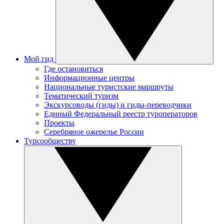
Мой гид
Где остановиться
Информационные центры
Национальные туристские маршруты
Тематический туризм
Экскурсоводы (гиды) и гиды-переводчики
Единый Федеральный реестр туроператоров
Проекты
Серебряное ожерелье России
Турсообществу