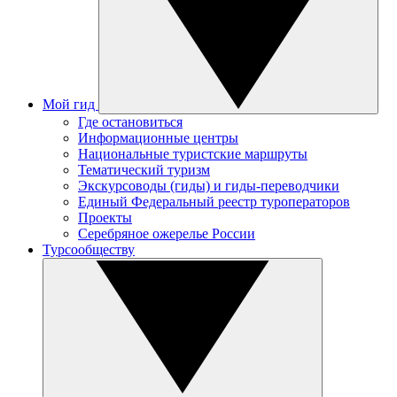
Мой гид
Где остановиться
Информационные центры
Национальные туристские маршруты
Тематический туризм
Экскурсоводы (гиды) и гиды-переводчики
Единый Федеральный реестр туроператоров
Проекты
Серебряное ожерелье России
Турсообществу