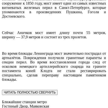
сооружение к 1850 году, мост имеет одни из самых известных
витиеватых железных перил в Санкт-Петербурге, которые
упоминаются в произведениях Пушкина, Гоголя и
Достоевского.
Сейчас Аничков мост имеет длину почти 55 метров,
ширину — 37,9 метров и состоит из трех пролетов.
Во время блокады Ленинграда мост значительно пострадал от
артналётов. Повреждения получили гранитные парапеты и
секции перил. Во время восстановления города след от
осколков немецкого артиллерийского снаряда
на граните
постамента коней Клодта
не стали реставрировать
специально, сделав п
ереправу настоящим памятником
блокады.
ЧИТАТЬ ПОЛНОСТЬЮ
СВЕРНУТЬ
Ближайшие станции метро
Гостиный Двор, Маяковская