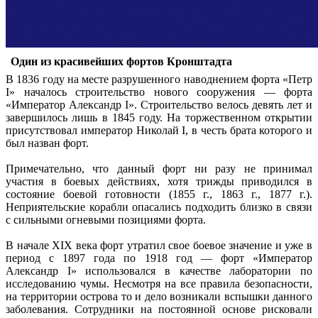
Один из красивейших фортов Кронштадта
В 1836 году на месте разрушенного наводнением форта «Петр
I» началось строительство нового сооружения — форта
«Император Александр I». Строительство велось девять лет и
завершилось лишь в 1845 году. На торжественном открытии
присутствовал император Николай I, в честь брата которого и
был назван форт.
Примечательно, что данный форт ни разу не принимал
участия в боевых действиях, хотя трижды приводился в
состояние боевой готовности (1855 г., 1863 г., 1877 г.).
Неприятельские корабли опасались подходить близко в связи
с сильными огневыми позициями форта.
В начале XIX века форт утратил свое боевое значение и уже в
период с 1897 года по 1918 год — форт «Император
Александр I» использовался в качестве лаборатории по
исследованию чумы. Несмотря на все правила безопасности,
на территории острова то и дело возникали вспышки данного
заболевания. Сотрудники на постоянной основе рисковали