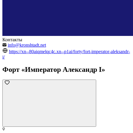
Контакты
info@kronshtadt.net
https://xn--80aiqmelqc4c.xn--p1ai/forty/fort-imperator-aleksandr-
i/
Форт «Император Александр I»