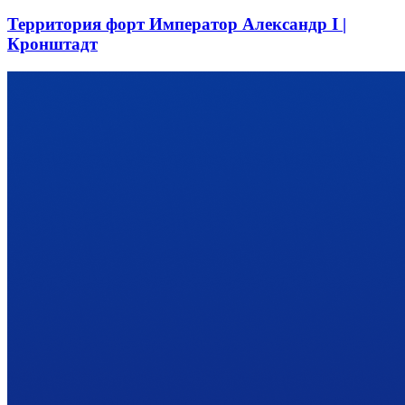
Территория форт Император Александр I |
Кронштадт