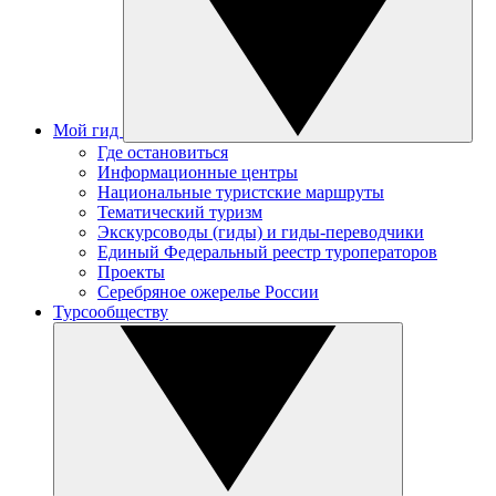
Мой гид
Где остановиться
Информационные центры
Национальные туристские маршруты
Тематический туризм
Экскурсоводы (гиды) и гиды-переводчики
Единый Федеральный реестр туроператоров
Проекты
Серебряное ожерелье России
Турсообществу