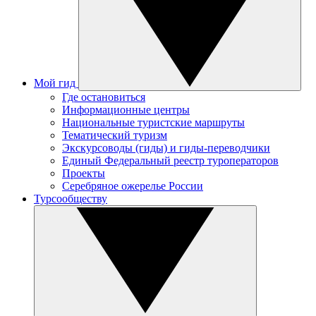
Мой гид
Где остановиться
Информационные центры
Национальные туристские маршруты
Тематический туризм
Экскурсоводы (гиды) и гиды-переводчики
Единый Федеральный реестр туроператоров
Проекты
Серебряное ожерелье России
Турсообществу